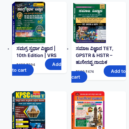
ಸಮಗ್ರ ಸ್ಪರ್ಧಾ ವಿಜ್ಞಾನ |
ಸಮಾಜ ವಿಜ್ಞಾನ TET,
10th Edition | VRS
GPSTR & HSTR –
ಹುಸೇನಪ್ಪ ನಾಯಕ
Add
₹
498
₹
394
to cart
Add to
₹
599
₹
474
cart