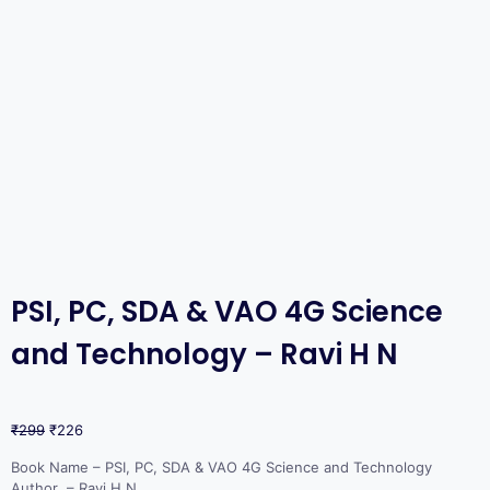
PSI, PC, SDA & VAO 4G Science
and Technology – Ravi H N
₹
299
₹
226
Book Name – PSI, PC, SDA & VAO 4G Science and Technology
Author – Ravi H N