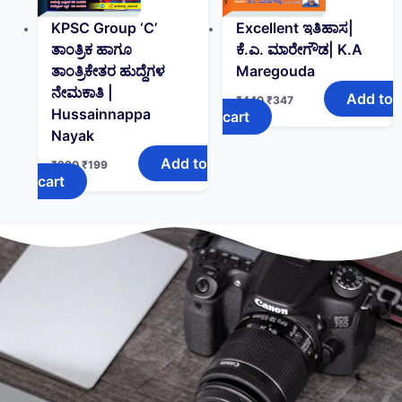
KPSC Group ‘C’
Excellent ಇತಿಹಾಸ|
ತಾಂತ್ರಿಕ ಹಾಗೂ
ಕೆ.ಎ. ಮಾರೇಗೌಡ| K.A
ತಾಂತ್ರಿಕೇತರ ಹುದ್ದೆಗಳ
Maregouda
ನೇಮಕಾತಿ |
Add to
₹
440
₹
347
Hussainnappa
cart
Nayak
Add to
₹
280
₹
199
cart