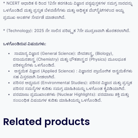
* NCERT ಆಧಾರಿತ 6 ರಿಂದ 12ನೇ ತರಗತಿಯ ವಿಜ್ಞಾನ ಪಠ್ಯಪುಸ್ತಕಗಳ ಸಮಗ್ರ ಸಾರವನ್ನು
ಒಳಗೊಂಡಿದೆ ಮತ್ತು ಪ್ರಸ್ತುತ ಬೆಳವಣಿಗೆಗಳು ಮತ್ತು ಅಧಿಕೃತ ವೆಬ್‌ಸೈಟ್‌ಗಳಿಂದ ಆಯ್ದ
ಪ್ರಮುಖ ಅಂಶಗಳ ಸೇರ್ಪಡೆ ಮಾಡಲಾಗಿದೆ.
* (Technology): 2025 ನೇ ಸಾಲಿನ ಪರಿಷ್ಕೃತ 7ನೇ ಮುದ್ರಣವಾಗಿ ಹೊರತರಲಾಗಿದೆ.
ಒಳಗೊಂಡಿರುವ ವಿಷಯಗಳು:
ಸಾಮಾನ್ಯ ವಿಜ್ಞಾನ (General Science): ಜೀವಶಾಸ್ತ್ರ, (Biology),
ರಸಾಯನಶಾಸ್ತ್ರ (Chemistry) ಮತ್ತು ಭೌತಶಾಸ್ತ್ರದ (Physics) ಮೂಲಭೂತ
ಪರಿಕಲ್ಪನೆಗಳು ಒಳಗೊಂಡಿದೆ.
ಅನ್ವಯಿಕ ವಿಜ್ಞಾನ (Applied Science) : ವಿಜ್ಞಾನದ ಪ್ರಾಯೋಗಿಕ ಅನ್ವಯಿಕೆಗಳು
ಸಹ ವಿಸ್ತರವಾಗಿ ನೀಡಲಾಗಿದೆ.
ಪರಿಸರ ಅಧ್ಯಯನ (Environmental Studies): ಪರಿಸರ ವಿಜ್ಞಾನ ಮತ್ತು ಪ್ರಸ್ತುತ
ಪರಿಸರ ಸಮಸ್ಯೆಗಳ ಕುರಿತು ಸಮಗ್ರ ಮಾಹಿತಿಯನ್ನು ಒಳಗೊಂಡ ಕೈಪಿಡಿಯಾಗಿದೆ.
ಪರಮಾಣು ಪ್ರಮುಖಾಂಶಗಳು (Nuclear Highlights): ಪರಮಾಣು ಶಕ್ತಿ ಮತ್ತು
ಸಂಬಂಧಿತ ವಿಷಯಗಳ ಕುರಿತು ಮಾಹಿತಿಯನ್ನು ಒಳಗೊಂಡಿದೆ.
Related products