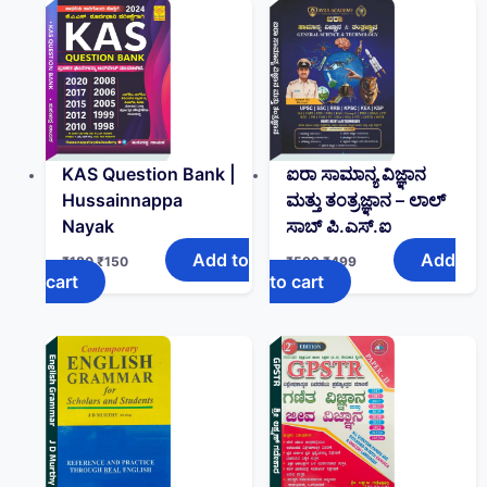
KAS Question Bank |
ಐರಾ ಸಾಮಾನ್ಯ ವಿಜ್ಞಾನ
Hussainnappa
ಮತ್ತು ತಂತ್ರಜ್ಞಾನ – ಲಾಲ್
Nayak
ಸಾಬ್ ಪಿ.ಎಸ್‌.ಐ
Add to
Add
₹
180
₹
150
₹
599
₹
499
cart
to cart