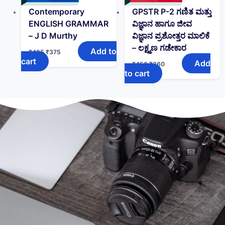
Contemporary
GPSTR P-2 ಗಣಿತ ಮತ್ತು
ENGLISH GRAMMAR
ವಿಜ್ಞಾನ ಹಾಗೂ ಜೀವ
– J D Murthy
ವಿಜ್ಞಾನ ಪ್ರಶೋತ್ತರ ಮಾಲಿಕೆ
– ಲಕ್ಷ್ಮಣ ಗಡೇಕಾರ
Add to
₹
425
₹
375
cart
Add
₹
450
₹
360
to cart