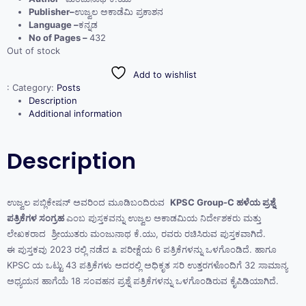
Publisher–
ಉಜ್ವಲ ಅಕಾಡೆಮಿ ಪ್ರಕಾಶನ
Language –
ಕನ್ನಡ
No of Pages –
432
Out of stock
Add to wishlist
:
Category:
Posts
Description
Additional information
Description
ಉಜ್ವಲ ಪಬ್ಲಿಕೇಷನ್ ಅವರಿಂದ ಮೂಡಿಬಂದಿರುವ
KPSC Group-C ಹಳೆಯ ಪ್ರಶ್ನೆ
ಪತ್ರಿಕೆಗಳ ಸಂಗ್ರಹ
ಎಂಬ ಪುಸ್ತಕವನ್ನು ಉಜ್ವಲ ಅಕಾಡಮಿಯ ನಿರ್ದೇಶಕರು ಮತ್ತು
ಲೇಖಕರಾದ ಶ್ರೀಯುತರು ಮಂಜುನಾಥ ಕೆ.ಯು, ರವರು ರಚಿಸಿರುವ ಪುಸ್ತಕವಾಗಿದೆ.
ಈ ಪುಸ್ತಕವು 2023 ರಲ್ಲಿ ನಡೆದ ೩ ಪರೀಕ್ಷೆಯ 6 ಪತ್ರಿಕೆಗಳನ್ನು ಒಳಗೊಂಡಿದೆ. ಹಾಗೂ
KPSC ಯ ಒಟ್ಟು 43 ಪತ್ರಿಕೆಗಳು ಅದರಲ್ಲಿ ಅಧಿಕೃತ ಸರಿ ಉತ್ತರಗಳೊಂದಿಗೆ 32 ಸಾಮಾನ್ಯ
ಅಧ್ಯಯನ ಹಾಗೆಯೆ 18 ಸಂವಹನ ಪ್ರಶ್ನೆ ಪತ್ರಿಕೆಗಳನ್ನು ಒಳಗೊಂಡಿರುವ ಕೈಪಿಡಿಯಾಗಿದೆ.