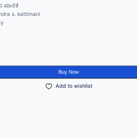
ತರ ಮಾಲಿಕೆ
ndra s. kattimani
my
Buy Now
Add to wishlist