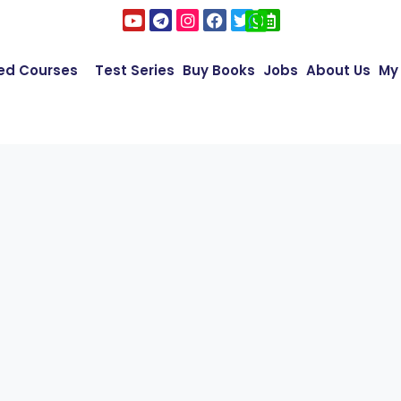
ed Courses
Test Series
Buy Books
Jobs
About Us
My