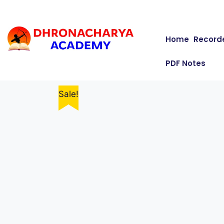
Home
Record
PDF Notes
Sale!
Sale!
Sale!
Sale!
Sale!