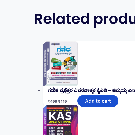
Related prod
ಗಣಿತ ಪ್ರಶ್ನೆತ್ತರ ವಿವರಣಾತ್ಮಕ ಕೈಪಿಡಿ – ತಮ್ಮಯ್ಯ
Add to cart
₹
499
₹
419