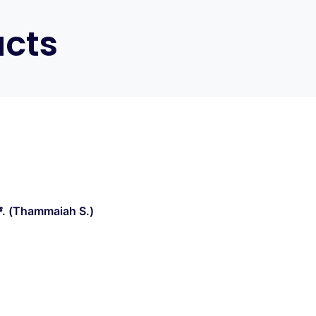
ucts
 ಎಸ್‌. (Thammaiah S.)