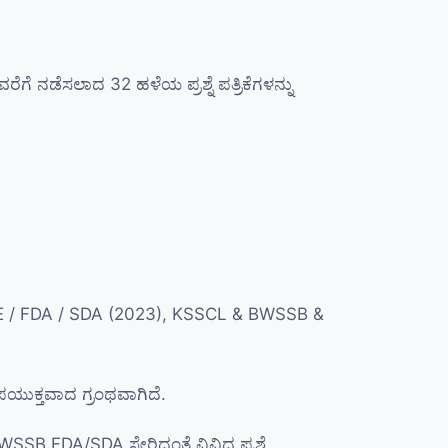
 ನಡೆಸಲಾದ 32 ಹಳೆಯ ಪ್ರಶ್ನೆ ಪತ್ರಿಕೆಗಳನ್ನು
 AE / FDA / SDA (2023), KSSCL & BWSSB &
ಪಯುಕ್ತವಾದ ಗ್ರಂಥವಾಗಿದೆ.
SB FDA/SDA ಸೇರಿದಂತೆ ವಿವಿಧ ಪ್ರಶ್ನೆ