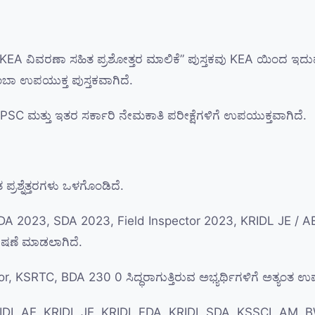
 ವಿವರಣಾ ಸಹಿತ ಪ್ರಶೋತ್ತರ ಮಾಲಿಕೆ” ಪುಸ್ತಕವು KEA ಯಿಂದ ಇದುವರೆಗೆ
ತುಂಬಾ ಉಪಯುಕ್ತ ಪುಸ್ತಕವಾಗಿದೆ.
SC ಮತ್ತು ಇತರ ಸರ್ಕಾರಿ ನೇಮಕಾತಿ ಪರೀಕ್ಷೆಗಳಿಗೆ ಉಪಯುಕ್ತವಾಗಿದೆ.
್ರಶ್ನೆತ್ತರಗಳು ಒಳಗೊಂಡಿದೆ.
 FDA 2023, SDA 2023, Field Inspector 2023, KRIDL JE /
ಲೇಷಣೆ ಮಾಡಲಾಗಿದೆ.
r, KSRTC, BDA 230 0 ಸಿದ್ಧರಾಗುತ್ತಿರುವ ಅಭ್ಯರ್ಥಿಗಳಿಗೆ ಅತ್ಯಂತ ಉ
 KRIDL AE, KRIDL JE, KRIDL FDA, KRIDL SDA, KSSCL AM, BWS