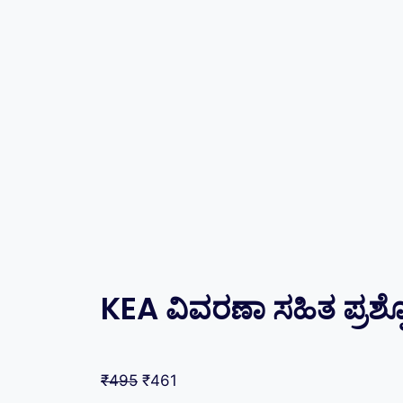
KEA ವಿವರಣಾ ಸಹಿತ ಪ್ರಶ್ನೋ
₹
495
₹
461