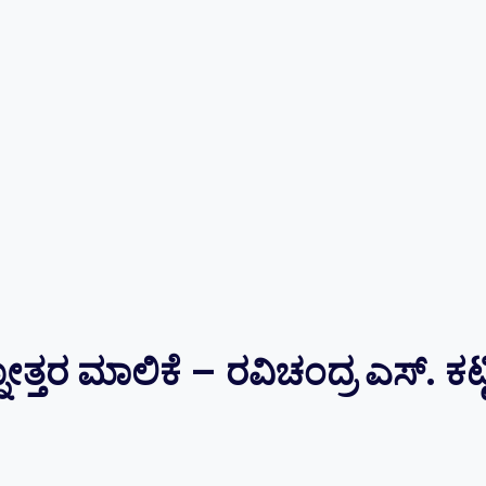
ತ್ತರ ಮಾಲಿಕೆ – ರವಿಚಂದ್ರ ಎಸ್. ಕಟ್