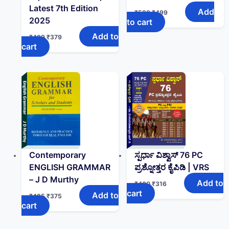
Latest 7th Edition
Add
₹
599
₹
499
2025
to cart
Add to
₹
499
₹
379
cart
Contemporary
ಸ್ಪರ್ಧಾ ವಿಶ್ವಾಸ್ 76 PC
ENGLISH GRAMMAR
ಪ್ರಶ್ನೋತ್ತರ ಕೈಪಿಡಿ | VRS
– J D Murthy
Add to
₹
400
₹
316
cart
Add to
₹
425
₹
375
cart