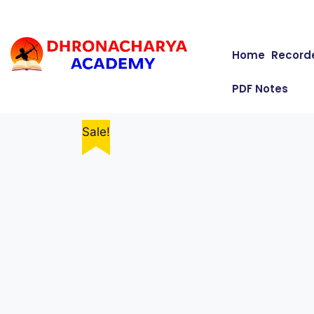
Home
Record
PDF Notes
Sale!
Sale!
Sale!
Sale!
Sale!