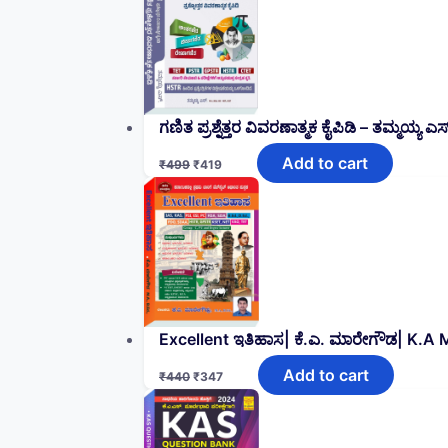
ಗಣಿತ ಪ್ರಶ್ನೆತ್ತರ ವಿವರಣಾತ್ಮಕ ಕೈಪಿಡಿ – ತಮ್ಮಯ್ಯ
Add to cart
₹
499
₹
419
Excellent ಇತಿಹಾಸ| ಕೆ.ಎ. ಮಾರೇಗೌಡ| K.A
Add to cart
₹
440
₹
347