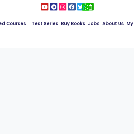
ed Courses
Test Series
Buy Books
Jobs
About Us
My