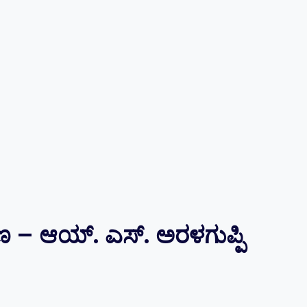
ಣ – ಆಯ್. ಎಸ್.‌ ಅರಳಗುಪ್ಪಿ