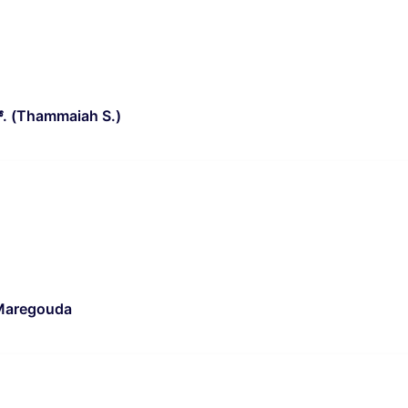
 ಎಸ್‌. (Thammaiah S.)
 Maregouda