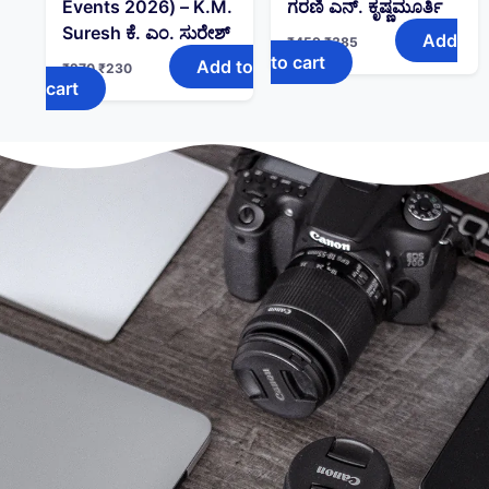
Events 2026) – K.M.
ಗರಣಿ ಎನ್. ಕೃಷ್ಣಮೂರ್ತಿ
Suresh ಕೆ. ಎಂ. ಸುರೇಶ್
Add
₹
459
₹
385
to cart
Add to
₹
270
₹
230
cart