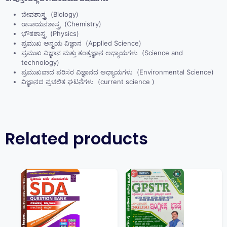
ಜೀವಶಾಸ್ತ್ರ (Biology)
ರಾಸಾಯನಶಾಸ್ತ್ರ (Chemistry)
ಭೌತಶಾಸ್ತ್ರ (Physics)
ಪ್ರಮುಖ ಅನ್ವಯ ವಿಜ್ಞಾನ (Applied Science)
ಪ್ರಮುಖ ವಿಜ್ಞಾನ ಮತ್ತು ತಂತ್ರಜ್ಞಾನ ಅಧ್ಯಾಯಗಳು (Science and
technology)
ಪ್ರಮುಖವಾದ ಪರಿಸರ ವಿಜ್ಞಾನದ ಅಧ್ಯಾಯಗಳು (Environmental Science)
ವಿಜ್ಞಾನದ ಪ್ರಚಲಿತ ಘಟನೆಗಳು (current science )
Related products