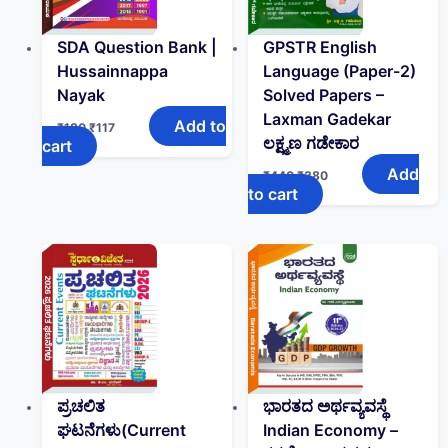
SDA Question Bank |
GPSTR English
Hussainnappa
Language (Paper-2)
Nayak
Solved Papers –
Laxman Gadekar
Add to
₹
180
₹
117
ಲಕ್ಷ್ಮಣ ಗಡೇಕಾರ
cart
Add
₹
440
₹
380
to cart
ಪ್ರಚಲಿತ
ಭಾರತದ ಅರ್ಥವ್ಯವಸ್ಥೆ
ಘಟನೆಗಳು(Current
Indian Economy –