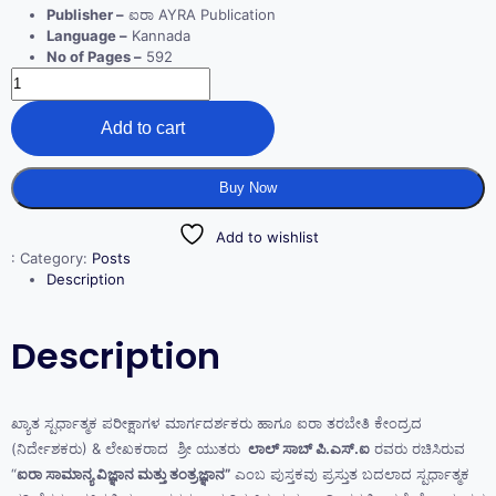
Publisher –
ಐರಾ AYRA Publication
Language –
Kannada
No of Pages –
592
Add to cart
Buy Now
Add to wishlist
:
Category:
Posts
Description
Description
ಖ್ಯಾತ ಸ್ಪರ್ಧಾತ್ಮಕ ಪರೀಕ್ಷಾಗಳ ಮಾರ್ಗದರ್ಶಕರು ಹಾಗೂ ಐರಾ ತರಬೇತಿ ಕೇಂದ್ರದ
(ನಿರ್ದೇಶಕರು) & ಲೇಖಕರಾದ ಶ್ರೀ ಯುತರು
ಲಾಲ್ ಸಾಬ್ ಪಿ.ಎಸ್‌.ಐ
ರವರು ರಚಿಸಿರುವ
“
ಐರಾ ಸಾಮಾನ್ಯ ವಿಜ್ಞಾನ ಮತ್ತು ತಂತ್ರಜ್ಞಾನ”
ಎಂಬ ಪುಸ್ತಕವು ಪ್ರಸ್ತುತ ಬದಲಾದ ಸ್ಪರ್ಧಾತ್ಮಕ