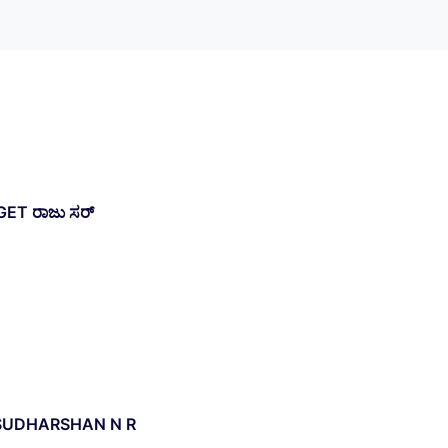
GET ರಾಜು ಸರ್
 SUDHARSHAN N R