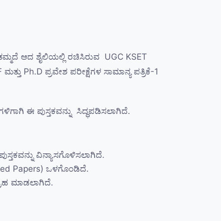
ು ತಮ್ಮದೆ ಆದ ಶೈಲಿಯಲ್ಲಿ ರಚಿಸಿರುವ UGC KSET
ತ್ತು Ph.D ಪ್ರವೇಶ ಪರೀಕ್ಷೆಗಳ ಸಾಮಾನ್ಯ ಪತ್ರಿಕೆ-1
ಗಾಗಿ ಈ ಪುಸ್ತಕವನ್ನು ಸಿದ್ಧಪಡಿಸಲಾಗಿದೆ.
ಸ್ತಕವನ್ನು ವಿನ್ಯಾಸಗೊಳಿಸಲಾಗಿದೆ.
Solved Papers) ಒಳಗೊಂಡಿದೆ.
್ರಹ ಮಾಡಲಾಗಿದೆ.