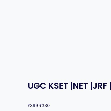
UGC KSET |NET |JRF 
₹
399
₹
330