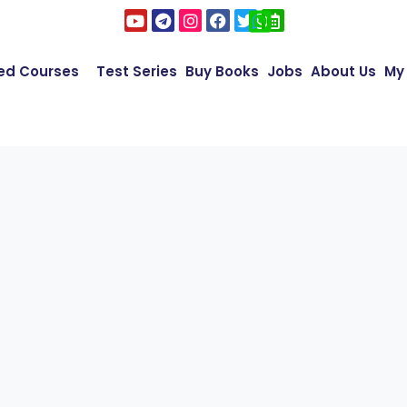
ed Courses
Test Series
Buy Books
Jobs
About Us
My