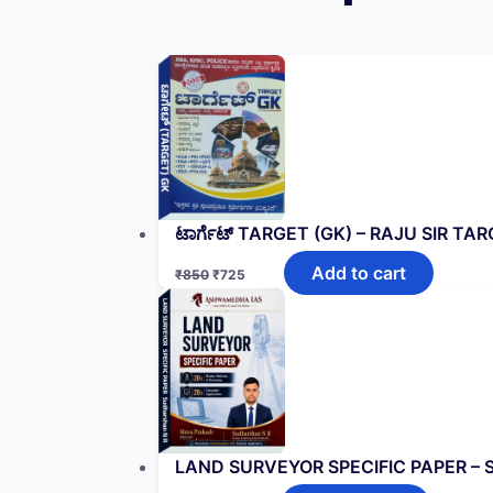
ಟಾರ್ಗೆಟ್ TARGET (GK)‌ – RAJU SIR TAR
Add to cart
₹
850
₹
725
LAND SURVEYOR SPECIFIC PAPER –