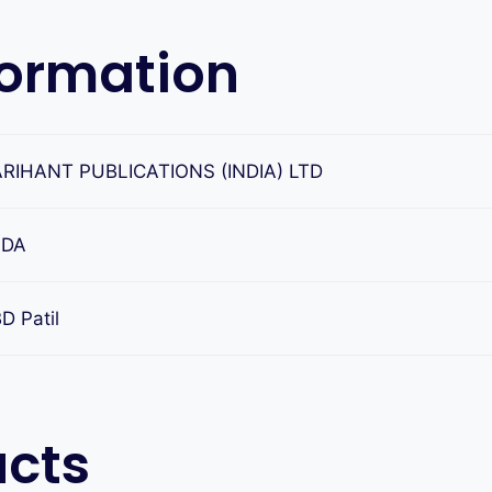
formation
ARIHANT PUBLICATIONS (INDIA) LTD
FDA
D Patil
ucts