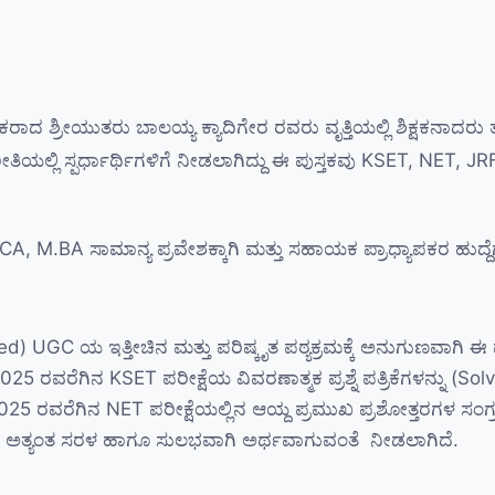
ಕರಾದ ಶ್ರೀಯುತರು ಬಾಲಯ್ಯ ಕ್ಯಾದಿಗೇರ ರವರು ವೃತ್ತಿಯಲ್ಲಿ ಶಿಕ್ಷಕನಾದರ
ಲ್ಲಿ ಸ್ಪರ್ಧಾರ್ಥಿಗಳಿಗೆ ನೀಡಲಾಗಿದ್ದು ಈ ಪುಸ್ತಕವು KSET, NET, JRF ಮ
M.BA ಸಾಮಾನ್ಯ ಪ್ರವೇಶಕ್ಕಾಗಿ ಮತ್ತು ಸಹಾಯಕ ಪ್ರಾಧ್ಯಾಪಕರ ಹುದ್ದೆಗಳಿ
 UGC ಯ ಇತ್ತೀಚಿನ ಮತ್ತು ಪರಿಷ್ಕೃತ ಪಠ್ಯಕ್ರಮಕ್ಕೆ ಅನುಗುಣವಾಗಿ ಈ ಪು
 2025 ರವರೆಗಿನ KSET ಪರೀಕ್ಷೆಯ ವಿವರಣಾತ್ಮಕ ಪ್ರಶ್ನೆ ಪತ್ರಿಕೆಗಳನ್ನು (
25 ರವರೆಗಿನ NET ಪರೀಕ್ಷೆಯಲ್ಲಿನ ಆಯ್ದ ಪ್ರಮುಖ ಪ್ರಶೋತ್ತರಗಳ ಸಂಗ
ರಶ್ನೆಗೂ ಅತ್ಯಂತ ಸರಳ ಹಾಗೂ ಸುಲಭವಾಗಿ ಅರ್ಥವಾಗುವಂತೆ ನೀಡಲಾಗಿದೆ.