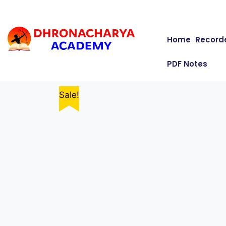
Home
Record
PDF Notes
Sale!
Sale!
Sale!
Sale!
Sale!