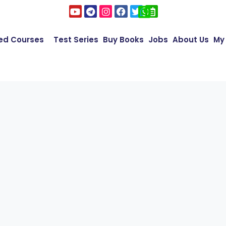
ed Courses
Test Series
Buy Books
Jobs
About Us
My