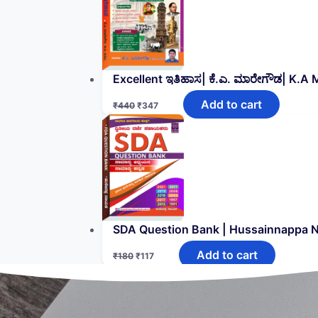
Excellent ಇತಿಹಾಸ| ಕೆ.ಎ. ಮಾರೇಗೌಡ| K.A
Add to cart
₹
440
₹
347
SDA Question Bank | Hussainnappa 
Add to cart
₹
180
₹
117