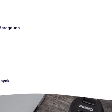
 Maregouda
Nayak