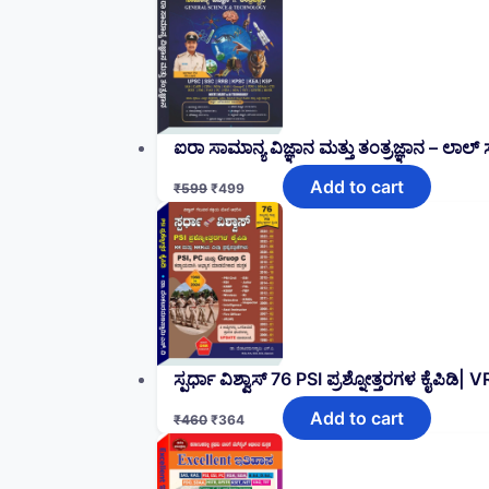
ಐರಾ ಸಾಮಾನ್ಯ ವಿಜ್ಞಾನ ಮತ್ತು ತಂತ್ರಜ್ಞಾನ – ಲಾಲ್
Add to cart
₹
599
₹
499
ಸ್ಪರ್ಧಾ ವಿಶ್ವಾಸ್ 76 PSI ಪ್ರಶ್ನೋತ್ತರಗಳ ಕೈಪಿಡಿ| 
Add to cart
₹
460
₹
364