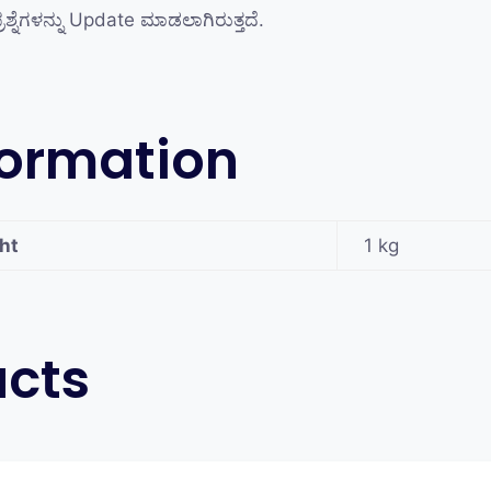
ರಶ್ನೆಗಳನ್ನು Update ಮಾಡಲಾಗಿರುತ್ತದೆ.
formation
ht
1 kg
ucts