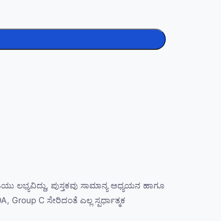
ಿಯು ಲಭ್ಯವಿದ್ದು, ಪುಸ್ತಕವು ಸಾಮಾನ್ಯ ಅಧ್ಯಯನ ಹಾಗೂ
, Group C ಸೇರಿದಂತೆ ಎಲ್ಲ ಸ್ಪರ್ಧಾತ್ಮಕ