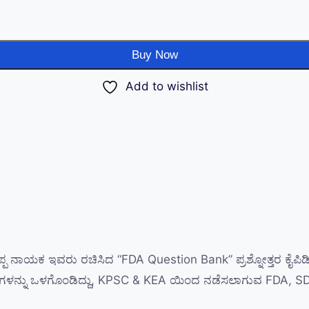
Buy Now
Add to wishlist
ನಪ್ಪ ನಾಯಕ ಇವರು ರಚಿಸಿದ “FDA Question Bank” ಪ್ರಶ್ನೋತ್ತರ ಕೈಪಿಡ
ನೋತ್ತರಗಳನ್ನು ಒಳಗೊಂಡಿದ್ದು, KPSC & KEA ಯಿಂದ ನಡೆಸಲಾಗುವ FDA, SDA