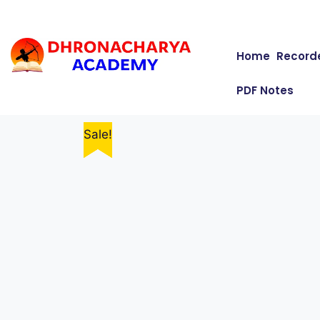
Home
Record
PDF Notes
Sale!
Sale!
Sale!
Sale!
Sale!