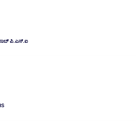
 ಸಾಬ್ ಪಿ.ಎಸ್‌.ಐ
VRS