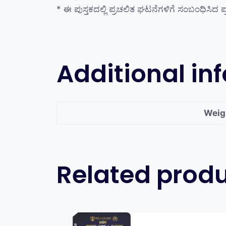
* ಈ ಪುಸ್ತಕದಲ್ಲಿ ಪ್ರಚಲಿತ ಘಟನೆಗಳಿಗೆ ಸಂಬಂಧಿಸಿದ ಪ್
Additional in
Weig
Related prod