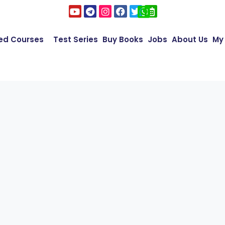
ed Courses
Test Series
Buy Books
Jobs
About Us
My