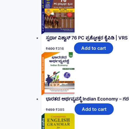
ಸ್ಪರ್ಧಾ ವಿಶ್ವಾಸ್ 76 PC ಪ್ರಶ್ನೋತ್ತರ ಕೈಪಿಡಿ | VRS
Add to cart
₹
400
₹
316
ಭಾರತದ ಅರ್ಥವ್ಯವಸ್ಥೆ Indian Economy – ಗರಣಿ
Add to cart
₹
459
₹
385