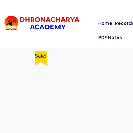
Home
Record
PDF Notes
Sale!
Sale!
Sale!
Sale!
Sale!