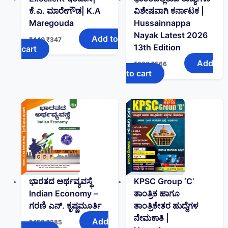
ಕೆ.ಎ. ಮಾರೇಗೌಡ| K.A
ವಿಶೇಷವಾಗಿ ಕರ್ನಾಟಕ |
Maregouda
Hussainnappa
Nayak Latest 2026
Add to
₹
440
₹
347
13th Edition
cart
Add
₹
690
₹
566
to cart
ಭಾರತದ ಅರ್ಥವ್ಯವಸ್ಥೆ
KPSC Group ‘C’
Indian Economy –
ತಾಂತ್ರಿಕ ಹಾಗೂ
ಗರಣಿ ಎನ್. ಕೃಷ್ಣಮೂರ್ತಿ
ತಾಂತ್ರಿಕೇತರ ಹುದ್ದೆಗಳ
ನೇಮಕಾತಿ |
Add
₹
459
₹
385