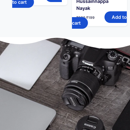
Hussainnappa
to cart
Nayak
Add to
₹
280
₹
199
cart