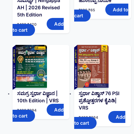
ಸಾಮರ್ಥ್ಯ | Ningappa
ಹುಸೇನಪ್ಪ ನಾಯಕ
AH | 2026 Revised
Add to
₹
130
₹
65
5th Edition
cart
Add
₹
499
₹
420
to cart
ಸಮಗ್ರ ಸ್ಪರ್ಧಾ ವಿಜ್ಞಾನ |
ಸ್ಪರ್ಧಾ ವಿಶ್ವಾಸ್ 76 PSI
10th Edition | VRS
ಪ್ರಶ್ನೋತ್ತರಗಳ ಕೈಪಿಡಿ|
VRS
Add
₹
498
₹
394
to cart
Add
₹
460
₹
364
to cart