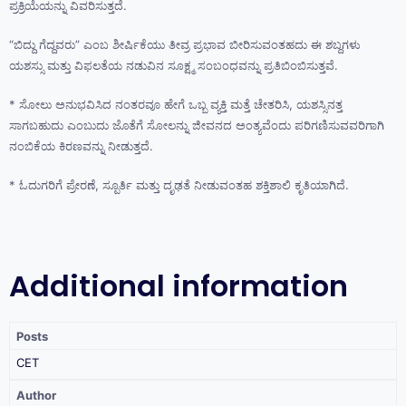
ಪ್ರಕ್ರಿಯೆಯನ್ನು ವಿವರಿಸುತ್ತದೆ.
“ಬಿದ್ದು ಗೆದ್ದವರು” ಎಂಬ ಶೀರ್ಷಿಕೆಯು ತೀವ್ರ ಪ್ರಭಾವ ಬೀರಿಸುವಂತಹದು ಈ ಶಬ್ದಗಳು
ಯಶಸ್ಸು ಮತ್ತು ವಿಫಲತೆಯ ನಡುವಿನ ಸೂಕ್ಷ್ಮ ಸಂಬಂಧವನ್ನು ಪ್ರತಿಬಿಂಬಿಸುತ್ತವೆ.
* ಸೋಲು ಅನುಭವಿಸಿದ ನಂತರವೂ ಹೇಗೆ ಒಬ್ಬ ವ್ಯಕ್ತಿ ಮತ್ತೆ ಚೇತರಿಸಿ, ಯಶಸ್ಸಿನತ್ತ
ಸಾಗಬಹುದು ಎಂಬುದು ಜೊತೆಗೆ ಸೋಲನ್ನು ಜೀವನದ ಅಂತ್ಯವೆಂದು ಪರಿಗಣಿಸುವವರಿಗಾಗಿ
ನಂಬಿಕೆಯ ಕಿರಣವನ್ನು ನೀಡುತ್ತದೆ.
* ಓದುಗರಿಗೆ ಪ್ರೇರಣೆ, ಸ್ಪೂರ್ತಿ ಮತ್ತು ದೃಢತೆ ನೀಡುವಂತಹ ಶಕ್ತಿಶಾಲಿ ಕೃತಿಯಾಗಿದೆ.
Additional information
Posts
CET
Author