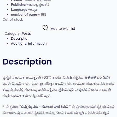
Publisher–
ಚಾಣಕ್ಯ ಪ್ರಕಾಶನ
Language –
ಕನ್ನಡ
number of page –
195
Out of stock
Add to wishlist
:
Category:
Posts
Description
Additional information
Description
ಪ್ರಸ್ತುತ ಸಹಾಯಕ ಆಯುಕ್ತರಾಗಿ (GST) ಕಾರ್ಯ ನಿರ್ವಹಿಸುತ್ತಿರುವ
ಅಶೋಕ್ ಎಂ ಮಿರ್ಜಿ
,
ಇವರು ವಿದ್ಯಾರ್ಥಿಗಳು, ಸ್ಪರ್ಧಾತ್ಮಕ ಪರೀಕ್ಷಾ ಅಭ್ಯರ್ಥಿಗಳು, ಉದ್ಯೋಗ ಹುಡುಕುವವರು ಹಾಗೂ
ತಮ್ಮ ಜೀವನದಲ್ಲಿ ಸೋಲನ್ನು ಎದುರಿಸುತ್ತಿರುವ ಪ್ರತಿಯೊಬ್ಬರಿಗೂ ಪ್ರೇರಣೆ ನೀಡುವ ಸಲುವಾಗಿ
ಸ್ಪೂರ್ತಿದಾಯಕ ಕಥೆಗಳನ್ನು ಬರೆದಿದ್ದಾರೆ.
* ಈ ಕೃತಿಯ
“ಬಿದ್ದು ಗೆದ್ದವರು – ಸೋತಾಗ ಪುಟ ತಿರುವಿ “
ಈ ಪ್ರೇರಣಾದಾಯಕ ಕೃತಿ ಜೀವನದ
ಸೋಲುಗಳನ್ನು ಸವಾಲಾಗಿ ಸ್ವೀಕರಿಸಿ ಅದನ್ನು ಗೆಲುವಿನ ಹಾದಿಯನ್ನಾಗಿ ಪರಿವರ್ತಿಸಿಕೊಳ್ಳುವ