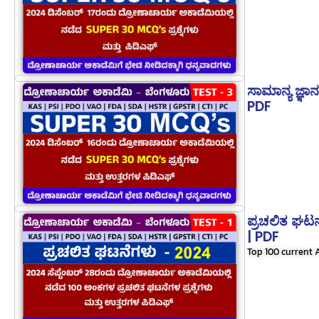
ಸಾಮಾನ್ಯ ಜ್ಞಾ
PDF
ಪ್ರಚಲಿತ ಘಟ
| PDF
Top 100 current A