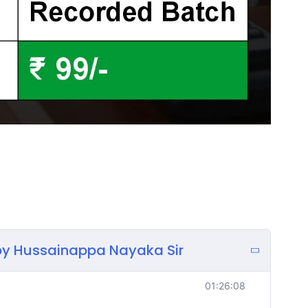
 by Hussainappa Nayaka Sir
01:26:08