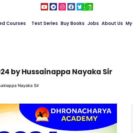
ed Courses
Test Series
Buy Books
Jobs
About Us
My
2024 by Hussainappa Nayaka Sir
sainappa Nayaka Sir