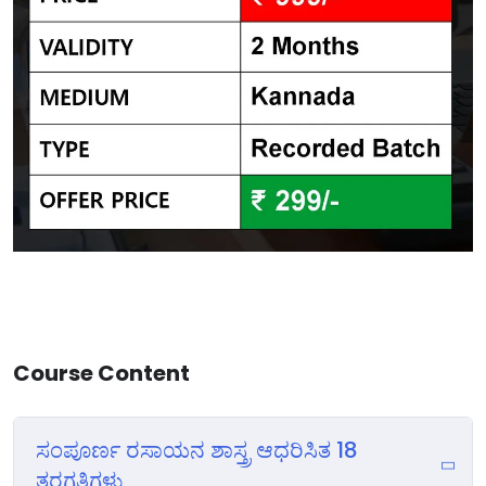
Course Content
ಸಂಪೂರ್ಣ ರಸಾಯನ ಶಾಸ್ತ್ರ ಆಧರಿಸಿತ 18
ತರಗತಿಗಳು