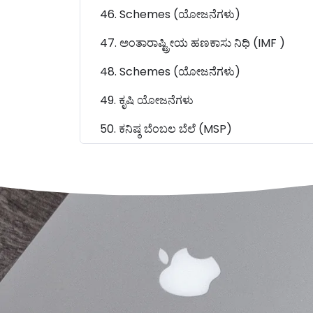
46. Schemes (ಯೋಜನೆಗಳು)
47. ಅಂತಾರಾಷ್ಟ್ರೀಯ ಹಣಕಾಸು ನಿಧಿ (IMF )
48. Schemes (ಯೋಜನೆಗಳು)
49. ಕೃಷಿ ಯೋಜನೆಗಳು
50. ಕನಿಷ್ಠ ಬೆಂಬಲ ಬೆಲೆ (MSP)