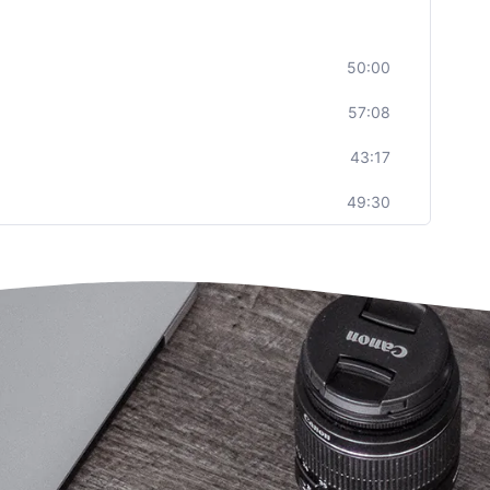
50:00
57:08
43:17
49:30